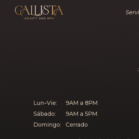
Serv
Callista Beauty&Spa — A
Lun–Vie:
9AM a 8PM
Sábado:
9AM a 5PM
Domingo:
Cerrado