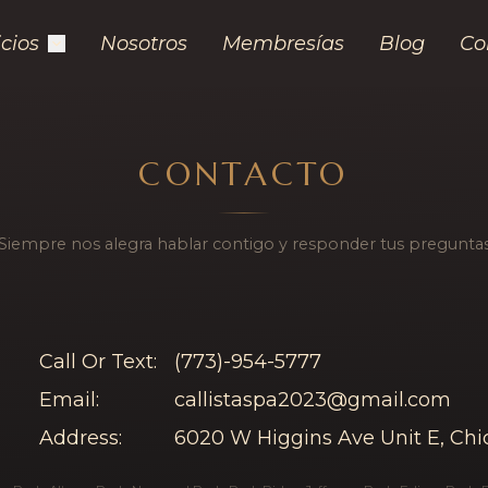
icios
Nosotros
Membresías
Blog
Co
ddress & Contact in Jef
CONTACTO
¡Siempre nos alegra hablar contigo y responder tus preguntas
Call Or Text:
(773)-954-5777
Email:
callistaspa2023@gmail.com
Address:
6020 W Higgins Ave Unit E, Chi