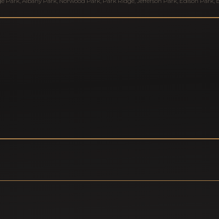
ge Park
,
Albany Park
,
Norwood Park
,
Park Ridge
,
Jefferson Park
,
Edison Park
,