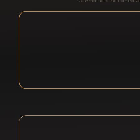
Convenient for clients from
Porta