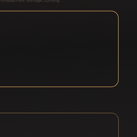
Elmwood Park
,
Norridge
,
Dunning
.